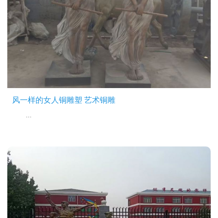
风一样的女人铜雕塑 艺术铜雕
...