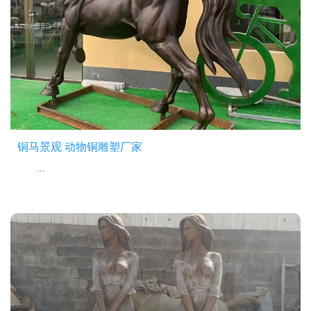
铜马景观 动物铜雕塑厂家
...