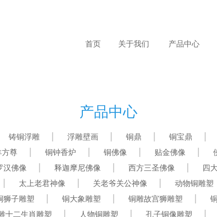
首页
关于我们
产品中心
产品中心
铸铜浮雕
浮雕壁画
铜鼎
铜宝鼎
羊方尊
铜钟香炉
铜佛像
贴金佛像
罗汉佛像
释迦摩尼佛像
西方三圣佛像
四
太上老君神像
关老爷关公神像
动物铜雕塑
铜狮子雕塑
铜大象雕塑
铜雕故宫狮雕塑
雕十二生肖雕塑
人物铜雕塑
孔子铜像雕塑