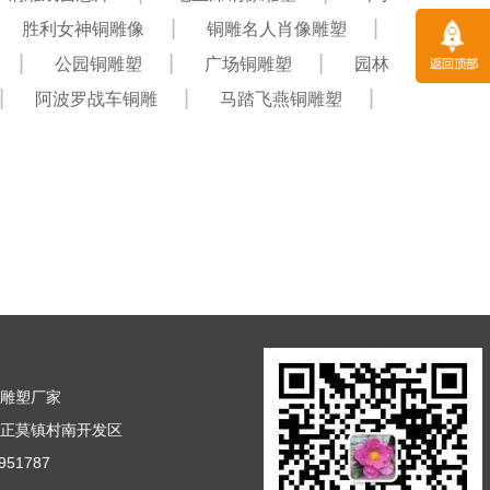
胜利女神铜雕像
铜雕名人肖像雕塑
公园铜雕塑
广场铜雕塑
园林
阿波罗战车铜雕
马踏飞燕铜雕塑
铜雕塑厂家
市正莫镇村南开发区
51787