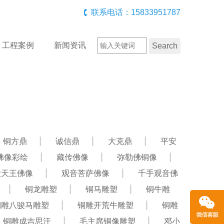
联系电话：15833951787
工程案例
新闻资讯
铜方鼎
诚信鼎
大克鼎
平安
佛像彩绘
藏传佛像
弥勒佛铜像
大天王佛像
观音菩萨佛像
千手观音佛
铜龙雕塑
铜马雕塑
铜牛雕
铜雕八骏马雕塑
铜雕开荒牛雕塑
铜雕
铜雕成吉思汗
毛主席铜像雕塑
邓小