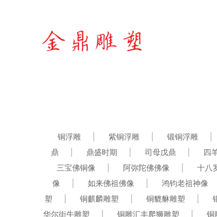
铜浮雕
紫铜浮雕
锻铜浮雕
鼎
鼎盛时期
司母戊鼎
四
三宝佛铜像
阿弥陀佛佛像
十八
像
如来佛祖佛像
鸿钧老祖神像
塑
铜麒麟雕塑
铜貔貅雕塑
华尔街牛雕塑
铜雕汇丰爬狮雕塑
铜