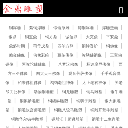
产品中心
铜浮雕
紫铜浮雕
锻铜浮雕
铸铜浮雕
浮雕壁画
铜鼎
铜宝鼎
铜方鼎
诚信鼎
大克鼎
平安鼎
鼎盛时期
司母戊鼎
四羊方尊
铜钟香炉
铜佛像
贴金佛像
佛像彩绘
藏传佛像
弥勒佛铜像
三宝佛
铜像
阿弥陀佛佛像
十八罗汉佛像
释迦摩尼佛像
西
方三圣佛像
四大天王佛像
观音菩萨佛像
千手观音佛
像
如来佛祖佛像
鸿钧老祖神像
太上老君神像
关老
爷关公神像
动物铜雕塑
铜龙雕塑
铜马雕塑
铜牛雕
塑
铜麒麟雕塑
铜貔貅雕塑
铜狮子雕塑
铜大象雕
塑
铜雕故宫狮雕塑
铜雕八骏马雕塑
铜雕开荒牛雕塑
铜雕华尔街牛雕塑
铜雕汇丰爬狮雕塑
铜雕十二生肖雕