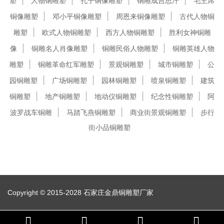
塑
人物铜雕塑
孔子铜像雕塑
铜雕成吉思汗
毛主席
铜像雕塑
邓小平铜像雕塑
周恩来铜像雕塑
古代人物铜
雕塑
欧式人物铜雕塑
西方人物铜雕塑
胜利女神铜雕
像
铜雕名人肖像雕塑
铜雕民俗人物雕塑
铜雕英雄人物
雕塑
铜雕革命红军雕塑
景观铜雕塑
城市铜雕塑
公
园铜雕塑
广场铜雕塑
园林铜雕塑
喷泉铜雕塑
建筑
铜雕塑
地产铜雕塑
地动仪铜雕塑
纪念性铜雕塑
阿
波罗战车铜雕
马踏飞燕铜雕塑
商业街景观铜雕塑
步行
街小品铜雕塑
Copyright © 2015-2028 石家庄金鼎铜雕塑厂家