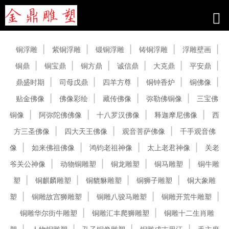
产品中心
铜浮雕
紫铜浮雕
锻铜浮雕
铸铜浮雕
浮雕壁画
铜鼎
铜宝鼎
铜方鼎
诚信鼎
大克鼎
平安鼎
鼎盛时期
司母戊鼎
四羊方尊
铜钟香炉
铜佛像
贴金佛像
佛像彩绘
藏传佛像
弥勒佛铜像
三宝佛
铜像
阿弥陀佛佛像
十八罗汉佛像
释迦摩尼佛像
西
方三圣佛像
四大天王佛像
观音菩萨佛像
千手观音佛
像
如来佛祖佛像
鸿钧老祖神像
太上老君神像
关老
爷关公神像
动物铜雕塑
铜龙雕塑
铜马雕塑
铜牛雕
塑
铜麒麟雕塑
铜貔貅雕塑
铜狮子雕塑
铜大象雕
塑
铜雕故宫狮雕塑
铜雕八骏马雕塑
铜雕开荒牛雕塑
铜雕华尔街牛雕塑
铜雕汇丰爬狮雕塑
铜雕十二生肖雕