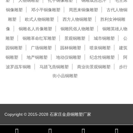
塑
人物铜雕塑
孔子铜像雕塑
铜雕成吉思汗
毛主席
铜像雕塑
邓小平铜像雕塑
周恩来铜像雕塑
古代人物铜
雕塑
欧式人物铜雕塑
西方人物铜雕塑
胜利女神铜雕
像
铜雕名人肖像雕塑
铜雕民俗人物雕塑
铜雕英雄人物
雕塑
铜雕革命红军雕塑
景观铜雕塑
城市铜雕塑
公
园铜雕塑
广场铜雕塑
园林铜雕塑
喷泉铜雕塑
建筑
铜雕塑
地产铜雕塑
地动仪铜雕塑
纪念性铜雕塑
阿
波罗战车铜雕
马踏飞燕铜雕塑
商业街景观铜雕塑
步行
街小品铜雕塑
Copyright © 2015-2028 石家庄金鼎铜雕塑厂家