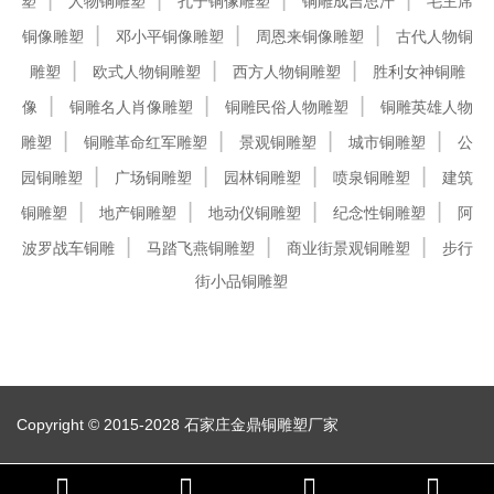
塑
人物铜雕塑
孔子铜像雕塑
铜雕成吉思汗
毛主席
铜像雕塑
邓小平铜像雕塑
周恩来铜像雕塑
古代人物铜
雕塑
欧式人物铜雕塑
西方人物铜雕塑
胜利女神铜雕
像
铜雕名人肖像雕塑
铜雕民俗人物雕塑
铜雕英雄人物
雕塑
铜雕革命红军雕塑
景观铜雕塑
城市铜雕塑
公
园铜雕塑
广场铜雕塑
园林铜雕塑
喷泉铜雕塑
建筑
铜雕塑
地产铜雕塑
地动仪铜雕塑
纪念性铜雕塑
阿
波罗战车铜雕
马踏飞燕铜雕塑
商业街景观铜雕塑
步行
街小品铜雕塑
Copyright © 2015-2028 石家庄金鼎铜雕塑厂家