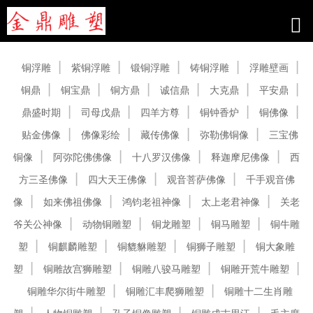
产品中心
铜浮雕
紫铜浮雕
锻铜浮雕
铸铜浮雕
浮雕壁画
铜鼎
铜宝鼎
铜方鼎
诚信鼎
大克鼎
平安鼎
鼎盛时期
司母戊鼎
四羊方尊
铜钟香炉
铜佛像
贴金佛像
佛像彩绘
藏传佛像
弥勒佛铜像
三宝佛
铜像
阿弥陀佛佛像
十八罗汉佛像
释迦摩尼佛像
西
方三圣佛像
四大天王佛像
观音菩萨佛像
千手观音佛
像
如来佛祖佛像
鸿钧老祖神像
太上老君神像
关老
爷关公神像
动物铜雕塑
铜龙雕塑
铜马雕塑
铜牛雕
塑
铜麒麟雕塑
铜貔貅雕塑
铜狮子雕塑
铜大象雕
塑
铜雕故宫狮雕塑
铜雕八骏马雕塑
铜雕开荒牛雕塑
铜雕华尔街牛雕塑
铜雕汇丰爬狮雕塑
铜雕十二生肖雕