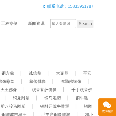
联系电话：15833951787
工程案例
新闻资讯
铜方鼎
诚信鼎
大克鼎
平安
佛像彩绘
藏传佛像
弥勒佛铜像
大天王佛像
观音菩萨佛像
千手观音佛
铜龙雕塑
铜马雕塑
铜牛雕
铜雕八骏马雕塑
铜雕开荒牛雕塑
铜雕
铜雕成吉思汗
毛主席铜像雕塑
邓小