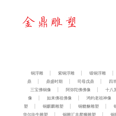
铜浮雕
紫铜浮雕
锻铜浮雕
鼎
鼎盛时期
司母戊鼎
四
三宝佛铜像
阿弥陀佛佛像
十八
像
如来佛祖佛像
鸿钧老祖神像
塑
铜麒麟雕塑
铜貔貅雕塑
华尔街牛雕塑
铜雕汇丰爬狮雕塑
铜