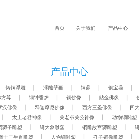
首页
关于我们
产品中心
产品中心
铸铜浮雕
浮雕壁画
铜鼎
铜宝鼎
羊方尊
铜钟香炉
铜佛像
贴金佛像
罗汉佛像
释迦摩尼佛像
西方三圣佛像
四
太上老君神像
关老爷关公神像
动物铜雕塑
铜狮子雕塑
铜大象雕塑
铜雕故宫狮雕塑
雕十二生肖雕塑
人物铜雕塑
孔子铜像雕塑